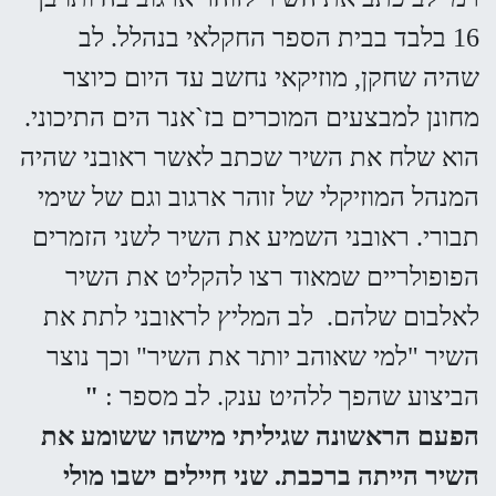
16 בלבד בבית הספר החקלאי בנהלל. לב
שהיה שחקן, מוזיקאי נחשב עד היום כיוצר
מחונן למבצעים המוכרים בז`אנר הים התיכוני.
הוא שלח את השיר שכתב לאשר ראובני שהיה
המנהל המוזיקלי של זוהר ארגוב וגם של שימי
תבורי. ראובני השמיע את השיר לשני הזמרים
הפופולריים שמאוד רצו להקליט את השיר
לאלבום שלהם. לב המליץ לראובני לתת את
השיר "למי שאוהב יותר את השיר" וכך נוצר
הביצוע שהפך ללהיט ענק. לב מספר :
"
הפעם הראשונה שגיליתי מישהו ששומע את
השיר הייתה ברכבת. שני חיילים ישבו מולי