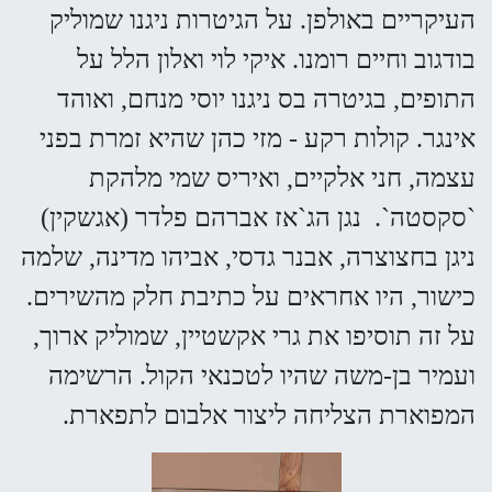
העיקריים באולפן. על הגיטרות ניגנו שמוליק
בודגוב וחיים רומנו. איקי לוי ואלון הלל על
התופים, בגיטרה בס ניגנו יוסי מנחם, ואוהד
אינגר. קולות רקע - מזי כהן שהיא זמרת בפני
עצמה, חני אלקיים, ואיריס שמי מלהקת
`סקסטה`. נגן הג`אז אברהם פלדר (אגשקין)
ניגן בחצוצרה, אבנר גדסי, אביהו מדינה, שלמה
כישור, היו אחראים על כתיבת חלק מהשירים.
על זה תוסיפו את גרי אקשטיין, שמוליק ארוך,
ועמיר בן-משה שהיו לטכנאי הקול. הרשימה
המפוארת הצליחה ליצור אלבום לתפארת.