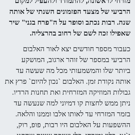
מזרחי לראשונה, להתמודד ולהעפיל למקום
הרביעי של מצעד הפזמונים השנתי של אותה
שנה. רבות נכתב וסופר על ה"פרח בגני" שיר
שאפילו זכה לשם של רחוב בהרצליה.
כעבור מספר חודשים יצא לאור האלבום
הרביעי במספר של זוהר ארגוב, המושקע
ביותר שלו והמשמעותי מכל מה שעשה עד
אותה נקודת זמן. האלבום `נכון להיום` פרץ את
גבולות המוזיקה המזרחית ואת תחנות הרדיו.
ניתן ממש לחצות קו דמיוני למה שנעשה עד
בזמר המזרחי עד לאותו אלבו וממנו והלאה.
ההשפעות על האלבום היו רבות, פופ, רוק,