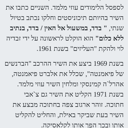
לספסל הלימודים עוזי מלמד. השניים כתבו את
השיר בהיותם תיכוניסטים וחלקו נכתב בטיול
שנתי,
" בדד, במשעול אל האין / בדד, בנתיב
ללא כלום"
הוא הוקלט לראשונה על ידי זבדיה
לוי ולהקת "העליזים" בשנת 1961.
בשנת 1969 ביצע את השיר ההרכב "הברנשים
של פיאמנטה", שכלל את אלברט פיאמנטה,
אהרל`ה קמינסקי ומלחין השיר עוזי מלמד.
בשנת 1971 הקליט את השיר גם צ`אבי
חתוכה. זוהר ארגוב צפה בחתוכה מבצע את
השיר בעת שביקר באילת, והחליט להקליט
אותו ובכך הפך אותו לקלאסיקה.