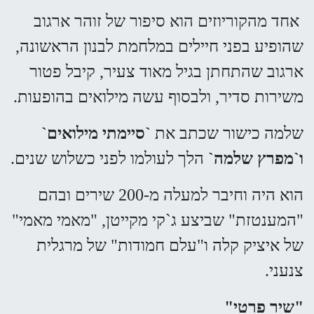
אחד מהקוריוזים הוא סיפור של זוהר ארגוב
שהופיע בפני חיילים במלחמת לבנון הראשונה,
ארגוב שהתחתן בגיל מאוד צעיר, קיבל פטור
משירות סדיר, ולבסוף עשה מילואים בהופעות.
שלמה כישור שכתב את
`סיימתי מילואים`
ו`מפרץ שלמה`
הלך לעולמו לפני כשלוש שנים.
הוא היה וחיבר למעלה מ-200 שירים ובהם
"המענטזת" שביצע ג`קי מקייטן, "מאמי מאמי"
של איציק קלה ו"עלם חמודות" של מרגלית
צנעני.
"שיר פרטי"