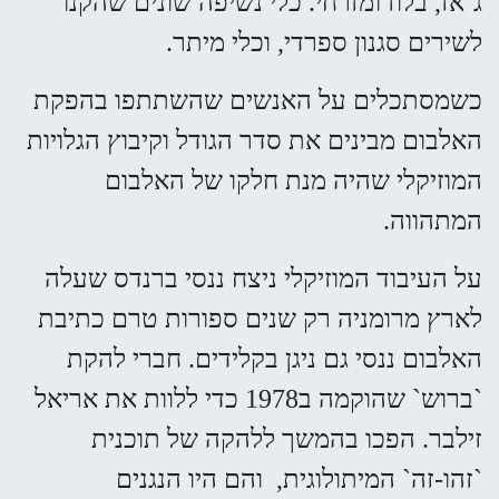
ג`אז, בלוז ומזרחי. כלי נשיפה שונים שהקנו
לשירים סגנון ספרדי, וכלי מיתר.
כשמסתכלים על האנשים שהשתתפו בהפקת
האלבום מבינים את סדר הגודל וקיבוץ הגלויות
המוזיקלי שהיה מנת חלקו של האלבום
המתהווה.
על העיבוד המוזיקלי ניצח ננסי ברנדס שעלה
לארץ מרומניה רק שנים ספורות טרם כתיבת
האלבום ננסי גם ניגן בקלידים. חברי להקת
`ברוש` שהוקמה ב1978 כדי ללוות את אריאל
זילבר. הפכו בהמשך ללהקה של תוכנית
`זהו-זה` המיתולוגית, והם היו הנגנים