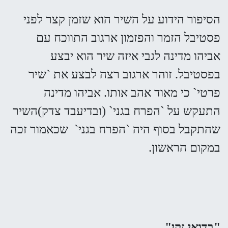
הסיפור הידוע על השיר הוא שזמן קצר לפני
פסטיבל הזמר והפזמון ארגוב התווכח עם
אביהו מדינה לגבי איזה שיר הוא יבצע
בפסטיבל. זוהר ארגוב רצה לבצע את `שיר
פרטי` כי מאוד אהב אותו. אביהו מדינה
התעקש על `הפרח בגני` (ובדיעבד צדק)השיר
שהתקבל בסוף היה `הפרח בגני` שכאמור זכה
במקום הראשון.
"בדואי זקן"