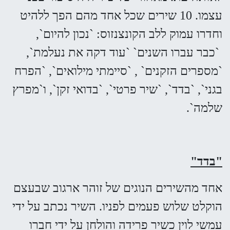
עצמו. 10 שירים שכל אחד מהם הפך ללהיט
וחדרו עמוק ללב הקונצנזוס: `נכון להיום`,
`כבר עברו השנים` `עוד דקה את נעלמת`,
`מספרים הזקנים` , `סיימתי מילואים`, `הפרח
בגני`, `בדד`, `שיר פרטי`, `בדואי זקן`, ו`מפרץ
שלמה`.
"בדד"
אחד מהשירים הנוגים של זוהר ארגוב שבעצם
הוקלט שלוש פעמים לפניו. השיר נכתב על ידי
עמשי לוין כשיר פרידה והולחן על ידי חברו